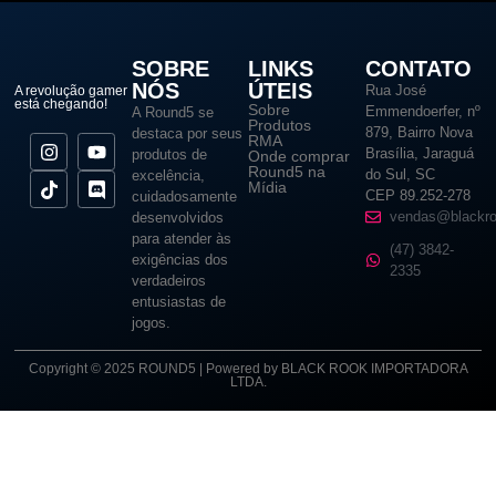
SOBRE
LINKS
CONTATO
NÓS
ÚTEIS
Rua José
A revolução gamer
está chegando!
Sobre
Emmendoerfer, nº
A Round5 se
Produtos
879, Bairro Nova
destaca por seus
RMA
Brasília, Jaraguá
produtos de
Onde comprar
Round5 na
do Sul, SC
excelência,
Mídia
CEP 89.252-278
cuidadosamente
vendas@blackro
desenvolvidos
para atender às
(47) 3842-
exigências dos
2335
verdadeiros
entusiastas de
jogos.
Copyright © 2025 ROUND5 | Powered by BLACK ROOK IMPORTADORA
LTDA.