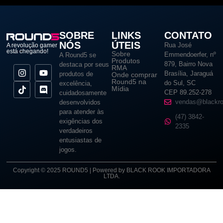
SOBRE
LINKS
CONTATO
NÓS
ÚTEIS
Rua José
A revolução gamer
está chegando!
Sobre
Emmendoerfer, nº
A Round5 se
Produtos
879, Bairro Nova
destaca por seus
RMA
Brasília, Jaraguá
produtos de
Onde comprar
Round5 na
do Sul, SC
excelência,
Mídia
CEP 89.252-278
cuidadosamente
vendas@blackro
desenvolvidos
para atender às
(47) 3842-
exigências dos
2335
verdadeiros
entusiastas de
jogos.
Copyright © 2025 ROUND5 | Powered by BLACK ROOK IMPORTADORA
LTDA.