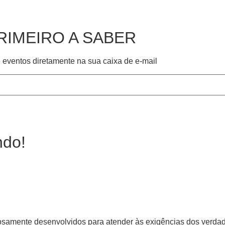
PRIMEIRO A SABER
eventos diretamente na sua caixa de e-mail
i9)

ndo!
n R3/R5/R7/R9)

samente desenvolvidos para atender às exigências dos verdade