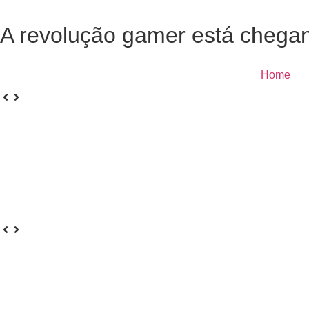
Ir
para
A revolução gamer está chega
o
conteúdo
Home