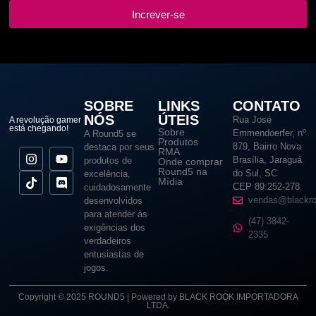
Increver-se
SOBRE
LINKS
CONTATO
NÓS
ÚTEIS
Rua José
A revolução gamer
está chegando!
Sobre
Emmendoerfer, nº
A Round5 se
Produtos
879, Bairro Nova
destaca por seus
RMA
Brasília, Jaraguá
produtos de
Onde comprar
Round5 na
do Sul, SC
excelência,
Mídia
CEP 89.252-278
cuidadosamente
vendas@blackro
desenvolvidos
para atender às
(47) 3842-
exigências dos
2335
verdadeiros
entusiastas de
jogos.
Copyright © 2025 ROUND5 | Powered by BLACK ROOK IMPORTADORA
LTDA.