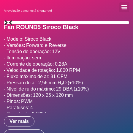
A revolução gamer está chegando!
Onde c
ROUND5 
Fan ROUND5 Siroco Black
- Modelo: Siroco Black

- Versões: Forward e Reverse

- Tensão de operação: 12V

- Iluminação: sem

- Corrente de operação: 0,28A

- Velocidade de rotação: 1.800 RPM

- Fluxo máximo de ar: 81 CFM

- Pressão do ar: 2,56 mm H₂O (±10%)

- Nível de ruido máximo: 29 DBA (±10%)

- Dimensões: 120 x 25 x 120 mm

- Pinos: PWM

- Parafusos: 4

- Peso bruto: 0,130 kg

- Garantia: 1 ano

Ver mais
**Informações fiscais**

Forward
