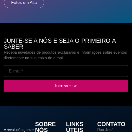
Fotos em Alta
- EAN: 7898742251414

- Part Number: R5-SIROCO-FW-B-2205

- NCM: 8473.30.19

Reverse

- EAN: 7898742251513

- Part Number: R5-SIROCO-RV-B-2217

JUNTE-SE A NÓS E SEJA O PRIMEIRO A
- NCM: 8473.30.19
SABER
Receba novidades de produtos exclusivos e Informações sobre eventos
diretamente na sua caixa de e-mail
Increver-se
SOBRE
LINKS
CONTATO
NÓS
ÚTEIS
Rua José
A revolução gamer