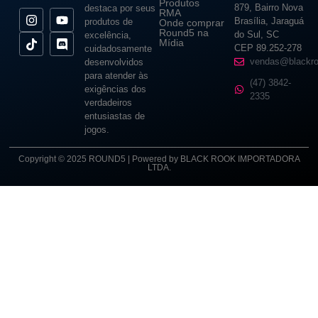
Produtos
879, Bairro Nova
destaca por seus
RMA
Brasília, Jaraguá
produtos de
Onde comprar
Round5 na
do Sul, SC
excelência,
Mídia
CEP 89.252-278
cuidadosamente
vendas@blackro
desenvolvidos
para atender às
(47) 3842-
exigências dos
2335
verdadeiros
entusiastas de
jogos.
Copyright © 2025 ROUND5 | Powered by BLACK ROOK IMPORTADORA
LTDA.