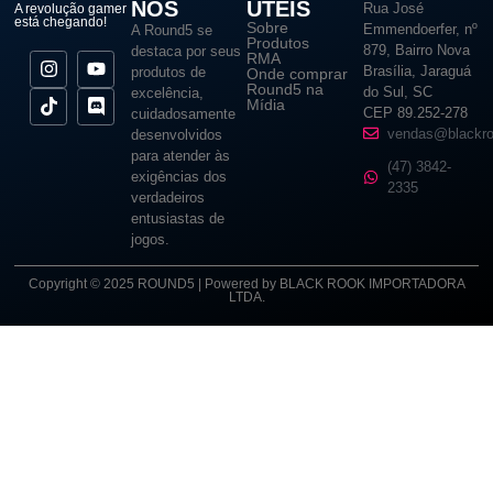
NÓS
ÚTEIS
Rua José
A revolução gamer
está chegando!
Sobre
Emmendoerfer, nº
A Round5 se
Produtos
879, Bairro Nova
destaca por seus
RMA
Brasília, Jaraguá
produtos de
Onde comprar
Round5 na
do Sul, SC
excelência,
Mídia
CEP 89.252-278
cuidadosamente
vendas@blackro
desenvolvidos
para atender às
(47) 3842-
exigências dos
2335
verdadeiros
entusiastas de
jogos.
Copyright © 2025 ROUND5 | Powered by BLACK ROOK IMPORTADORA
LTDA.